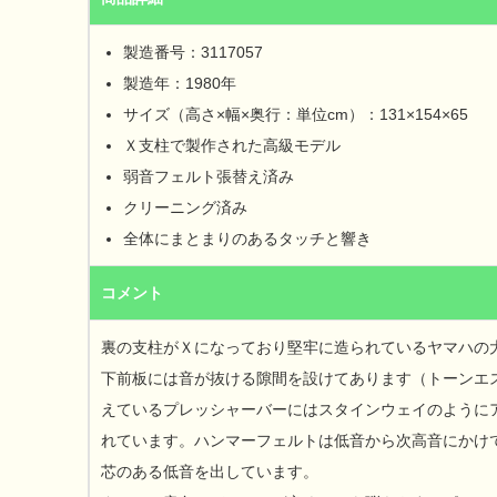
製造番号：3117057
製造年：1980年
サイズ（高さ×幅×奥行：単位cm）：131×154×65
Ｘ支柱で製作された高級モデル
弱音フェルト張替え済み
クリーニング済み
全体にまとまりのあるタッチと響き
コメント
裏の支柱がＸになっており堅牢に造られているヤマハの
下前板には音が抜ける隙間を設けてあります（トーンエ
えているプレッシャーバーにはスタインウェイのように
れています。ハンマーフェルトは低音から次高音にかけ
芯のある低音を出しています。