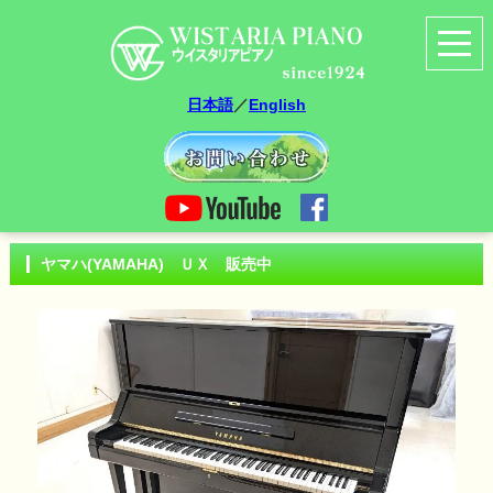
日本語
／
English
ヤマハ(YAMAHA) ＵＸ 販売中