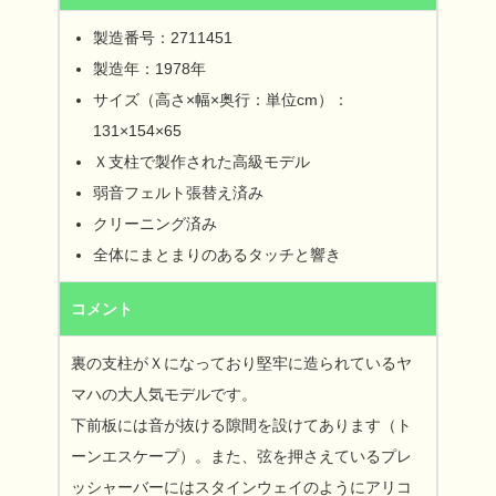
製造番号：2711451
製造年：1978年
サイズ（高さ×幅×奥行：単位cm）：
131×154×65
Ｘ支柱で製作された高級モデル
弱音フェルト張替え済み
クリーニング済み
全体にまとまりのあるタッチと響き
コメント
裏の支柱がＸになっており堅牢に造られているヤ
マハの大人気モデルです。
下前板には音が抜ける隙間を設けてあります（ト
ーンエスケープ）。また、弦を押さえているプレ
ッシャーバーにはスタインウェイのようにアリコ