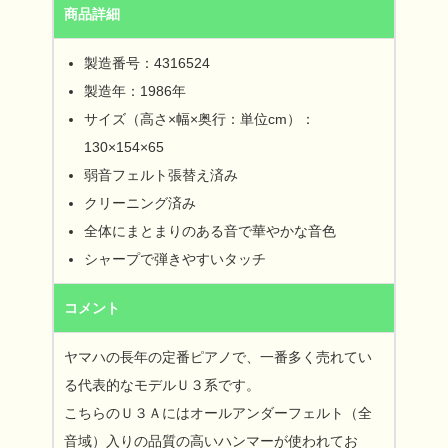
商品詳細
製造番号：4316524
製造年：1986年
サイズ（高さ×幅×奥行：単位cm）：
130×154×65
弱音フェルト張替え済み
クリーニング済み
全体にまとまりのある音で華やかな音色
シャープで弾きやすいタッチ
コメント
ヤマハの長年の定番ピアノで、一番多く売れてい
る代表的なモデルＵ３系です。
こちらのＵ３Ａにはオールアンダーフェルト（全
音域）入りの品質の高いハンマーが使われてお