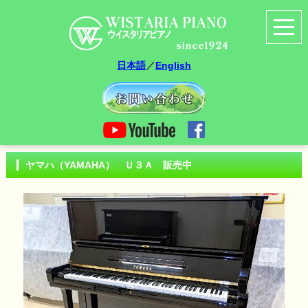
日本語
／
English
ヤマハ（YAMAHA） Ｕ３Ａ 販売中