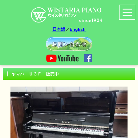
日本語
／
English
ヤマハ Ｕ３Ｆ 販売中