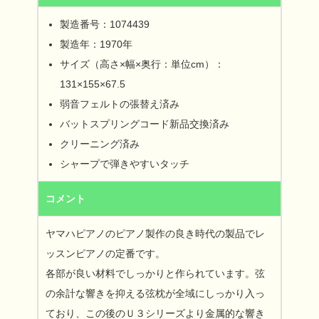
製造番号：1074439
製造年：1970年
サイズ（高さ×幅×奥行：単位cm）：
131×155×67.5
弱音フェルトの張替え済み
バットスプリングコード新品交換済み
クリーニング済み
シャープで弾きやすいタッチ
コメント
ヤマハピアノのピアノ製作の良き時代の製品でレ
ッスンピアノの定番です。
各部が良い材料でしっかりと作られています。弦
の余計な響きを抑える弦枕が全域にしっかり入っ
ており、この後のＵ３シリーズより金属的な響き