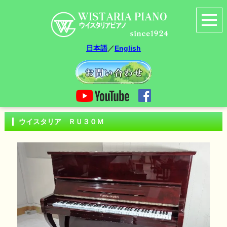
日本語
／
English
ウイスタリア ＲＵ３０Ｍ