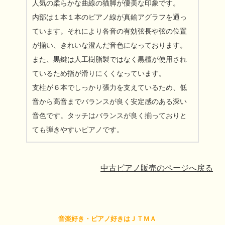
人気の柔らかな曲線の猫脚が優美な印象です。
内部は１本１本のピアノ線が真鍮アグラフを通っ
ています。それにより各音の有効弦長や弦の位置
が揃い、きれいな澄んだ音色になっております。
また、黒鍵は人工樹脂製ではなく黒檀が使用され
ているため指が滑りにくくなっています。
支柱が６本でしっかり張力を支えているため、低
音から高音までバランスが良く安定感のある深い
音色です。タッチはバランスが良く揃っておりと
ても弾きやすいピアノです。
中古ピアノ販売のページへ戻る
音楽好き・ピアノ好きはＪＴＭＡ