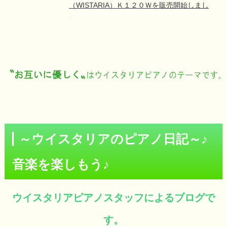
（WISTARIA）Ｋ１２０Ｗを販売開始しまし
た！
NEW
2026/05/17
中古アップライトピアノ：中古アップライトピ
アノ：カワイ（KAWAI）ＢＬ６１、ヤマハ
（YAMAHA）Ｕ３Ａ、ヤマハ（YAMAHA）ＵＸ
１を販売開始しました！
2026/05/03
中古アップライトピアノ：中古アップライトピ
アノ：カワイ（KAWAI）ＣＥ－７、ウイスタリ
ア（WISTARIA）ＲＵ３０Ｍを販売開始しまし
た！
～ウイスタリアのピアノ日記～♪
2026/02/13
中古アップライトピアノ：ヤマハ（YAMAHA）
音楽を楽しもう♪
Ｗ１０２を販売開始しました！
2026/01/25
中古アップライトピアノ：ヤマハ（YAMAHA）
Ｕ１Ｈを販売開始しました！
ウイスタリアピアノスタッフによるブログで
2025/12/28
中古アップライトピアノ：ウイスタリア
す。
（WISTARIA）ＲＵ３０Ｍ、ヤマハ