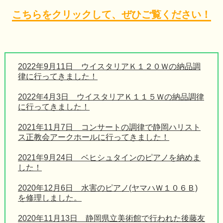
（YAMAHA）ＹＵＳを販売開始しました！
こちらをクリックして、ぜひご覧ください！
2025/10/26
中古アップライトピアノ：ヤマハ（YAMAHA）
ＵＸを販売開始しました！
全記事一覧へ
2022年9月11日 ウイスタリアＫ１２０Ｗの納品調
律に行ってきました！
2022年4月3日 ウイスタリアＫ１１５Ｗの納品調律
に行ってきました！
2021年11月7日 コンサートの調律で静岡ハリスト
ス正教会アークホールに行ってきました！
2021年9月24日 ベヒシュタインのピアノを納めま
した！
2020年12月6日 水害のピアノ(ヤマハＷ１０６Ｂ)
を修理しました。
2020年11月13日 静岡県立美術館で行われた後藤友