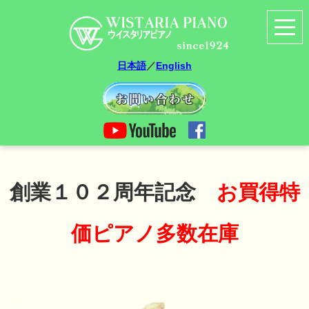
日本語
／
English
創業１０２周年記念
お買得特
価ピアノ多数在庫